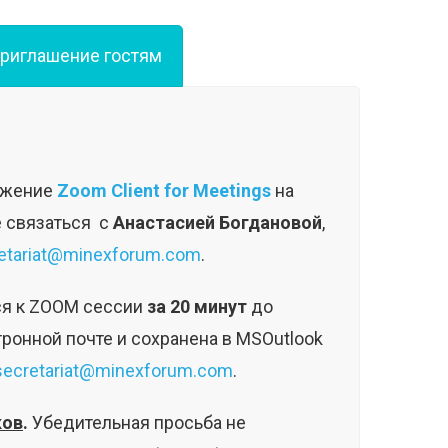
риглашение гостям
ложение
Zoom Client for Meetings
на
е связаться с
Анастасией Богдановой
,
etariat@minexforum.com
.
ся к ZOOM сессии
за 20 минут
до
онной почте и сохранена в MSOutlook
secretariat@minexforum.com
.
ков
.
Убедительная просьба не