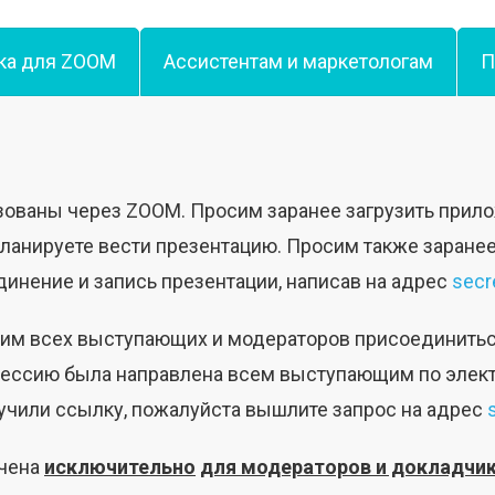
ка для ZOOM
Ассистентам и маркетологам
П
зованы через ZOOM. Просим заранее загрузить при
планируете вести презентацию. Просим также заране
динение и запись презентации, написав на адрес
secr
осим всех выступающих и модераторов присоединить
ессию была направлена всем выступающим по электр
лучили ссылку, пожалуйста вышлите запрос на адрес
чена
исключительно
для модераторов и докладчи