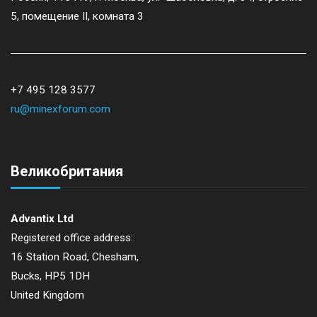
g
5, помещение II, комната 3
a
t
+7 495 128 3577
ru@minexforum.com
i
o
Великобритания
n
Advantix Ltd
Registered office address:
16 Station Road, Chesham,
Bucks, HP5 1DH
United Kingdom