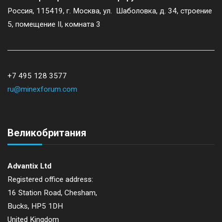
g
Россия, 115419, г. Москва, ул. Шаболовка, д. 34, строение
5, помещение II, комната 3
a
t
+7 495 128 3577
i
ru@minexforum.com
o
n
Великобритания
Advantix Ltd
Registered office address:
16 Station Road, Chesham,
Bucks, HP5 1DH
United Kingdom