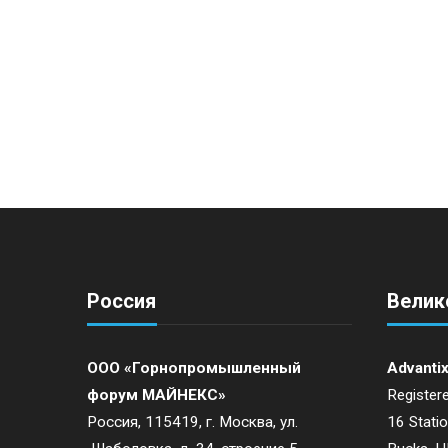
P
o
s
t
N
a
Россия
Велик
v
ООО «Горнопромышленный
Advantix
форум МАЙНЕКС»
Registere
i
Россия, 115419, г. Москва, ул.
16 Stati