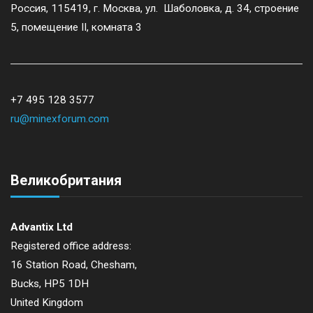
Россия, 115419, г. Москва, ул. Шаболовка, д. 34, строение
g
5, помещение II, комната 3
a
t
+7 495 128 3577
ru@minexforum.com
i
o
Великобритания
n
Advantix Ltd
Registered office address:
16 Station Road, Chesham,
Bucks, HP5 1DH
United Kingdom