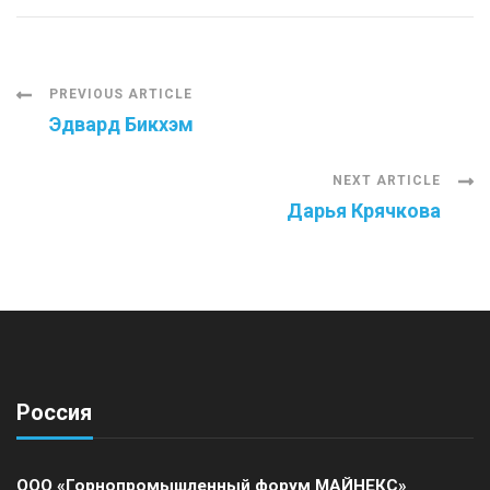
Post
PREVIOUS ARTICLE
Эдвард Бикхэм
Navigation
NEXT ARTICLE
Дарья Крячкова
Россия
ООО «Горнопромышленный форум МАЙНЕКС»