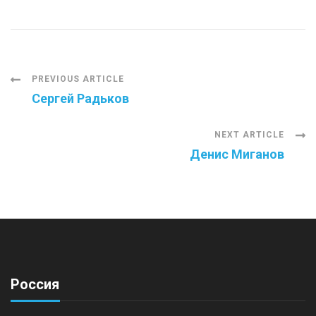
Post
PREVIOUS ARTICLE
Сергей Радьков
Navigation
NEXT ARTICLE
Денис Миганов
Россия