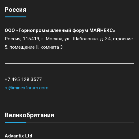
a
Россия
v
i
ООО «Горнопромышленный форум МАЙНЕКС»
Россия, 115419, г. Москва, ул. Шаболовка, д. 34, строение
g
5, помещение II, комната 3
a
t
+7 495 128 3577
ru@minexforum.com
i
o
Великобритания
n
Advantix Ltd