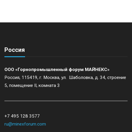
t
N
a
Россия
v
i
ООО «Горнопромышленный форум МАЙНЕКС»
Россия, 115419, г. Москва, ул. Шаболовка, д. 34, строение
g
5, помещение II, комната 3
a
t
+7 495 128 3577
ru@minexforum.com
i