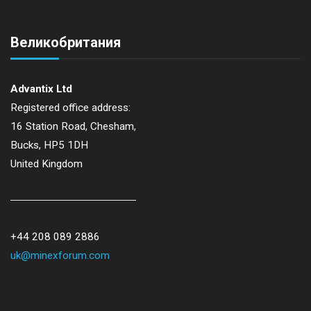
o
Великобритания
n
Advantix Ltd
Registered office address:
16 Station Road, Chesham,
Bucks, HP5 1DH
United Kingdom
+44 208 089 2886
uk@minexforum.com