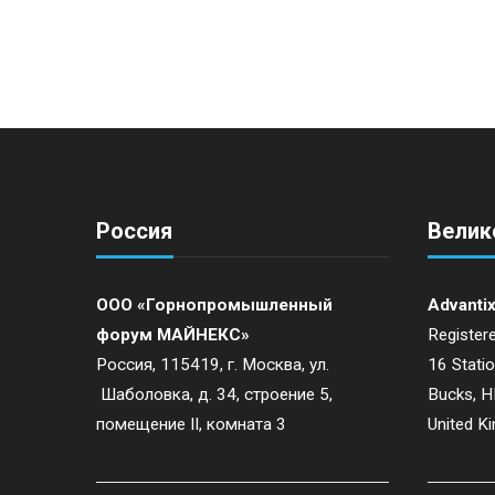
o
s
t
N
a
Россия
Велик
v
ООО «Горнопромышленный
Advantix
форум МАЙНЕКС»
Registere
i
Россия, 115419, г. Москва, ул.
16 Stati
g
Шаболовка, д. 34, строение 5,
Bucks, 
помещение II, комната 3
United K
a